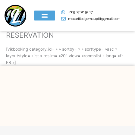
Aller
au
+689 87 78 92 17
contenu
moeariilodgemaupiti@gmail.com
RÉSERVATION
[vikbooking category_id= » » sortby= » » sorttype= »asc »
layoutstyle= »list » reslim= »20″ view= »roomslist » lang= »fr-
FR »]