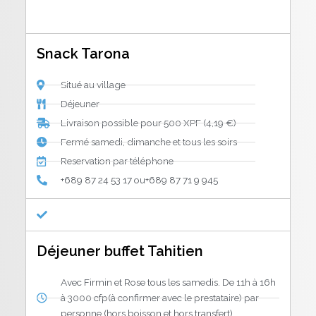
Snack Tarona
Situé au village
Déjeuner
Livraison possible pour 500 XPF (4,19 €)
Fermé samedi, dimanche et tous les soirs
Reservation par téléphone
+689 87 24 53 17 ou+689 87 71 9 945
Déjeuner buffet Tahitien
Avec Firmin et Rose tous les samedis. De 11h à 16h
à 3000 cfp(à confirmer avec le prestataire) par
personne (hors boisson et hors transfert)