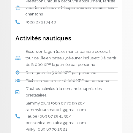
Prestation unique à découvrir absolument, l’artiste
vous fera découvrir Maupiti avec ses histoires, ses
chansons.
+689 87 21 74 40
Activités nautiques
Excursion lagon (raies manta, barrière de corail,
tour de l’île en bateau ,déjeuner inclus etc..) à partir
de 8.000 XPF la journée par personne
Demi-journée 5.000 XPF par personne
Pêche en haute mer 10.000 XPF par personne
D’autres activités à la demande auprès des
prestataires.
Sammy tours +689 87 76 99 28/
sammytoursmaupiti@gmail.com
Taupe +689 87 25 41 38/
pensionteaumatatea@gmail.com
Pinky +689 87 76 25 81