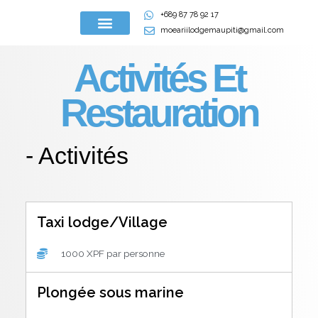
Aller
+689 87 78 92 17
au
moeariilodgemaupiti@gmail.com
contenu
LES BUNGALOWS
Activités Et
Restauration
- Activités
Taxi lodge/Village
1000 XPF par personne
Plongée sous marine