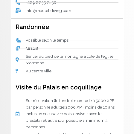
+689 87 35 71 58
info@maupitidiving.com
Randonnée
Possible selon le temps
Gratuit
Sentier au pied de la montagne à côté de l’église
Mormone
Au centre ville
Visite du Palais en coquillage
Sur réservation (le lundi et mercredi) à 5000 XPF
par personne adultes,2000 XPF moins de 10 ans
inclus un encas avec boissons(voir avec le
prestataire), autre jour possible si minimum 4
personnes.